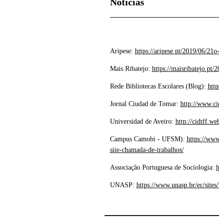
Noticias
Aripese:
https://aripese.pt/2019/06/21o
Mais Ribatejo:
https://maisribatejo.pt
Rede Bibliotecas Escolares (Blog):
http
Jornal Ciudad de Tomar:
http://www.ci
Universidad de Aveiro:
http://cidtff.
Campus Camobi - UFSM):
https://www
siie-chamada-de-trabalhos/
Associação Portuguesa de Sociologia:
h
UNASP:
https://www.unasp.br/ec/sites