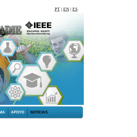
PT
|
EN
|
ES
MA
APOYO
NOTICIAS