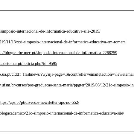
-simposio-internacional-de-informatica-educativa-siie-2019/
/2019/11/13/xxi-simposio-internacional-de-informatica-educativa-em-tomar/
s://blogue.rbe.mec.pt/simposio-internacional-de-informatica-2268259
dadetomar.pt/noticia.php?id=9595
web.ua.pt/cidtff_flashnews/?wysija-page=1&controller=email&action=view&ema
.ufsm.br/cursos/pos-graduacao/santa-maria/ppgter/2019/06/12/21o-simposio-int
ttps://aps.pt/pt/diversos-newsletter-aps-no-552/
/blogacademico/21o-simposio-internacional-de-informatica-educativa-siie/