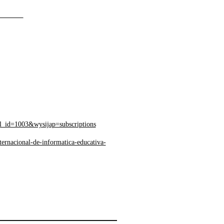
il_id=1003&wysijap=subscriptions
ernacional-de-informatica-educativa-