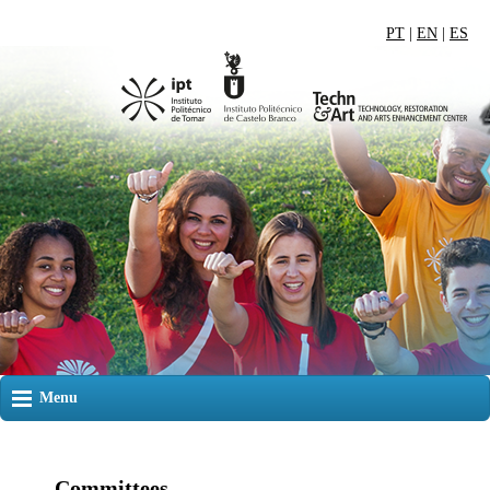
PT
|
EN
|
ES
Menu
Committees